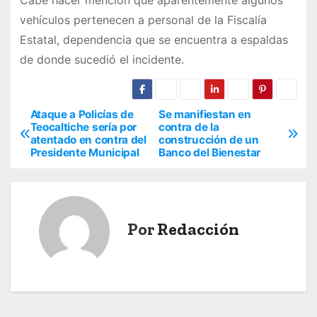
vehículos pertenecen a personal de la Fiscalía
Estatal, dependencia que se encuentra a espaldas
de donde sucedió el incidente.
Ataque a Policías de
Se manifiestan en
N
Teocaltiche sería por
contra de la
atentado en contra del
construcción de un
a
Presidente Municipal
Banco del Bienestar
v
e
Por
Redacción
g
a
c