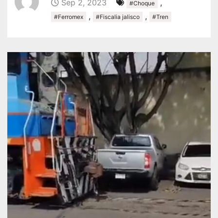
Sep 2, 2023
,
#Choque
,
,
#Ferromex
#Fiscalia jalisco
#Tren