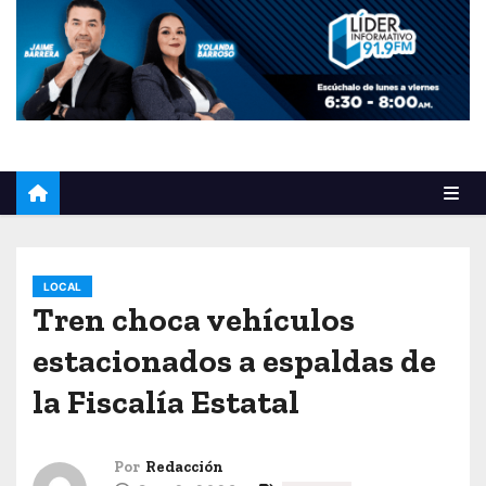
o
LOCAL
Tren choca vehículos
estacionados a espaldas de
la Fiscalía Estatal
Por
Redacción