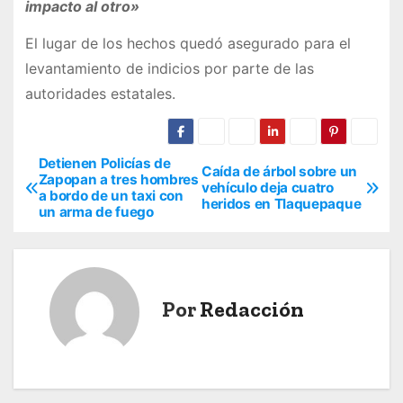
impacto al otro»
El lugar de los hechos quedó asegurado para el
levantamiento de indicios por parte de las
autoridades estatales.
Detienen Policías de
N
Caída de árbol sobre un
Zapopan a tres hombres
vehículo deja cuatro
a bordo de un taxi con
a
heridos en Tlaquepaque
un arma de fuego
v
e
Por
Redacción
g
a
c