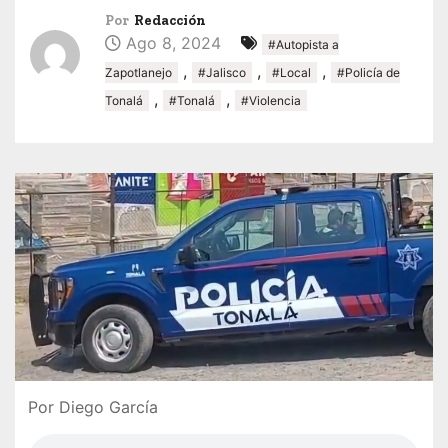
Por
Redacción
Ago 8, 2024
#Autopista a
,
,
,
Zapotlanejo
#Jalisco
#Local
#Policía de
,
,
Tonalá
#Tonalá
#Violencia
Por Diego García