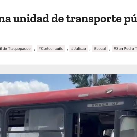
una unidad de transporte pú
,
,
,
,
il de Tlaquepaque
#Cortocircuito
#Jalisco
#Local
#San Pedro 