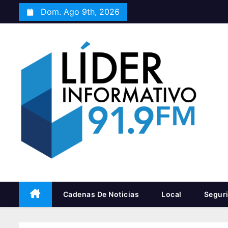
S
Dom. Ago 9th, 2026
a
l
t
a
r
a
l
c
o
n
t
e
n
Cadenas De Noticias
Local
Segur
i
d