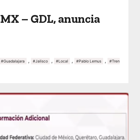
CDMX – GDL, anuncia
,
,
,
,
#Guadalajara
#Jalisco
#Local
#Pablo Lemus
#Tren