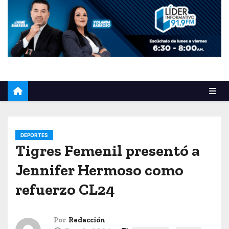
o
DEPORTES
Tigres Femenil presentó a
Jennifer Hermoso como
refuerzo CL24
Por
Redacción