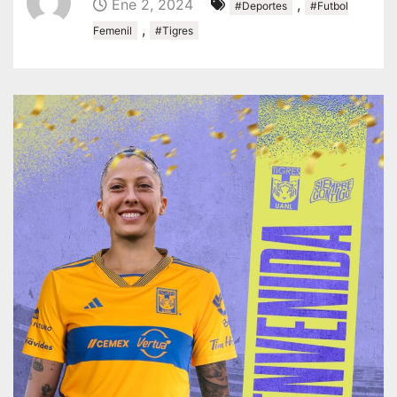
Ene 2, 2024
,
#Deportes
#Futbol
,
Femenil
#Tigres