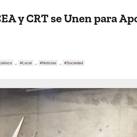
CEA y CRT se Unen para Ap
,
,
,
Jalisco
#Local
#Noticias
#Sociedad