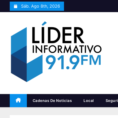
S
Sáb. Ago 8th, 2026
a
l
t
a
r
a
l
c
o
n
t
e
n
Cadenas De Noticias
Local
Segur
i
d