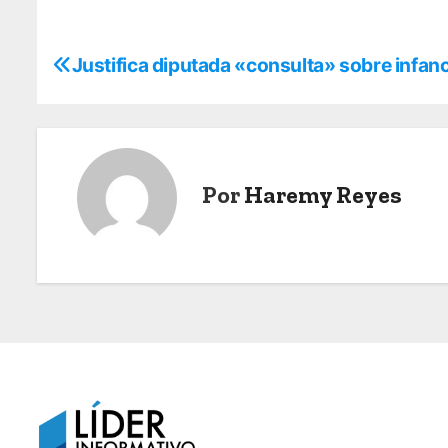
N
Justifica diputada «consulta» sobre infanc
a
v
e
Por
Haremy Reyes
g
a
c
i
ó
n