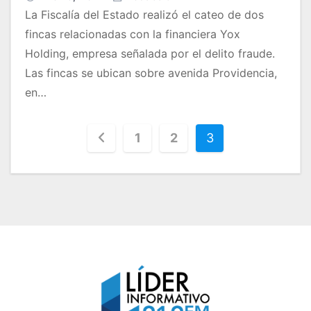
La Fiscalía del Estado realizó el cateo de dos
fincas relacionadas con la financiera Yox
Holding, empresa señalada por el delito fraude.
Las fincas se ubican sobre avenida Providencia,
en…
P
1
2
3
a
g
i
n
a
c