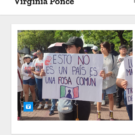
Virginia Ponce
o