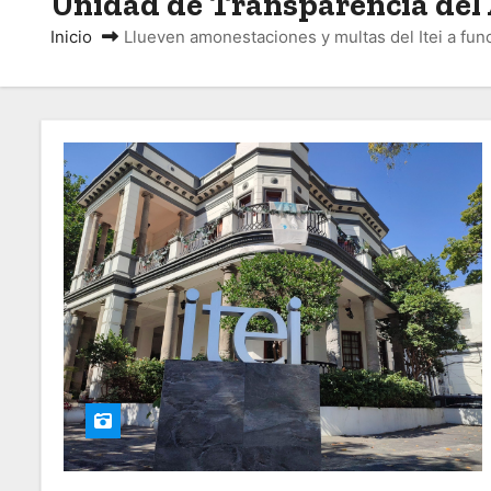
Unidad de Transparencia de
o
Inicio
Llueven amonestaciones y multas del Itei a fun