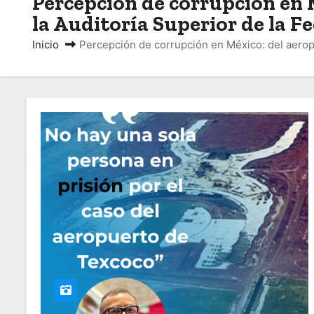
Percepción de corrupción en 
o
la Auditoría Superior de la F
Inicio
Percepción de corrupción en México: del aerop