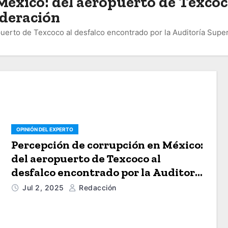
México: del aeropuerto de Texcoc
ederación
uerto de Texcoco al desfalco encontrado por la Auditoría Super
OPINIÓN DEL EXPERTO
Percepción de corrupción en México:
del aeropuerto de Texcoco al
desfalco encontrado por la Auditoría
Superior de la Federación
Jul 2, 2025
Redacción