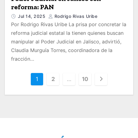
reforma: PAN
Jul 14, 2025
Rodrigo Rivas Uribe
Por Rodrigo Rivas Uribe La prisa por concretar la
reforma judicial estatal la tienen quienes buscan
manipular al Poder Judicial en Jalisco, advirtió,
Claudia Murguía Torres, coordinadora de la
fracción…
P
1
2
…
10
a
g
i
n