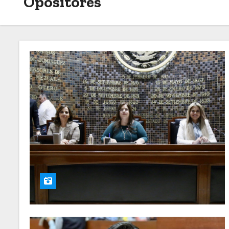
Opositores
o