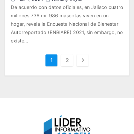
De acuerdo con datos oficiales, en Jalisco cuatro
millones 736 mil 986 mascotas viven en un
hogar, revela la Encuesta Nacional de Bienestar
Autorreportado (ENBIARE) 2021, sin embargo, no
existe…
P
1
2
a
g
i
n
a
c