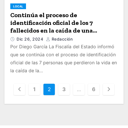
LOCAL
Continúa el proceso de
identificación oficial de los 7
fallecidos en la caída de una
avioneta en Quitupan
Dic 26, 2024
Redacción
Por Diego García La Fiscalía del Estado informó
que se continúa con el proceso de identificación
oficial de las 7 personas que perdieron la vida en
la caída de la…
P
1
2
3
…
6
a
g
i