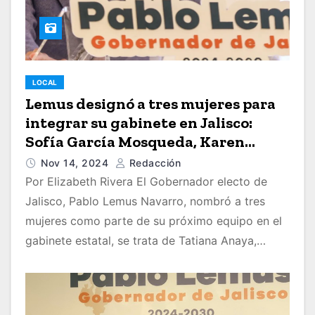
LOCAL
Lemus designó a tres mujeres para
integrar su gabinete en Jalisco:
Sofía García Mosqueda, Karen
Gutiérrez Lascuráin y Tatiana
Nov 14, 2024
Redacción
Anaya
Por Elizabeth Rivera El Gobernador electo de
Jalisco, Pablo Lemus Navarro, nombró a tres
mujeres como parte de su próximo equipo en el
gabinete estatal, se trata de Tatiana Anaya,…