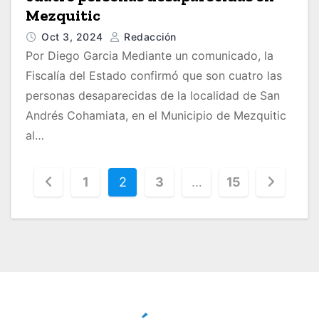
Mezquitic
Oct 3, 2024
Redacción
Por Diego Garcia Mediante un comunicado, la
Fiscalía del Estado confirmó que son cuatro las
personas desaparecidas de la localidad de San
Andrés Cohamiata, en el Municipio de Mezquitic
al…
P
1
2
3
…
15
a
g
i
n