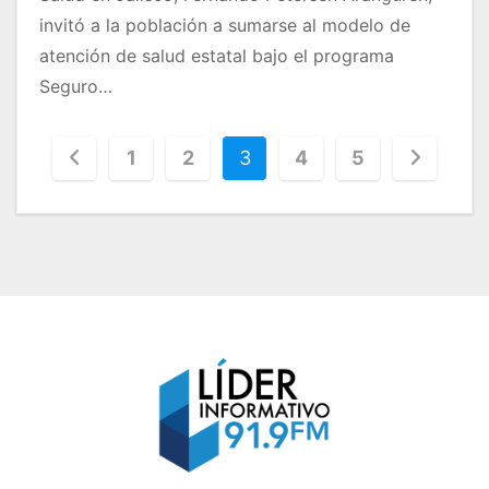
invitó a la población a sumarse al modelo de
atención de salud estatal bajo el programa
Seguro…
P
1
2
3
4
5
a
g
i
n
a
c
i