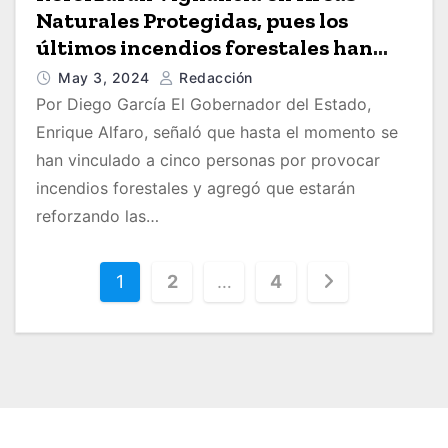
Naturales Protegidas, pues los
últimos incendios forestales han
sido provocados
May 3, 2024
Redacción
Por Diego García El Gobernador del Estado,
Enrique Alfaro, señaló que hasta el momento se
han vinculado a cinco personas por provocar
incendios forestales y agregó que estarán
reforzando las…
P
1
2
…
4
a
g
i
n