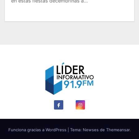
en estas fiestas decembrinas a…
Funciona gracias a WordPress
|
Tema: Newses de
Themeansar
.