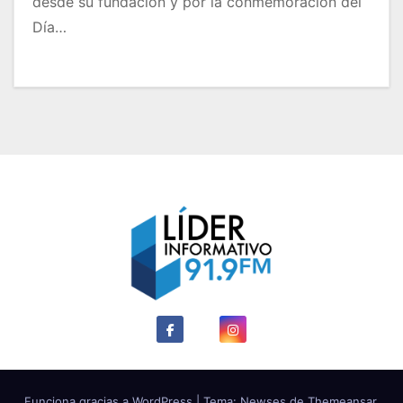
desde su fundación y por la conmemoración del
Día…
Funciona gracias a WordPress
|
Tema: Newses de
Themeansar
.