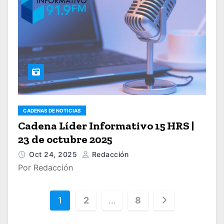
CADENAS DE NOTICIAS
Cadena Líder Informativo 15 HRS |
23 de octubre 2025
Oct 24, 2025
Redacción
Por Redacción
P
1
2
…
8
a