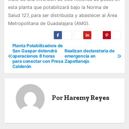
esta planta que potabilizará bajo la Norma de
Salud 127, para ser distribuida y abastecer al Área
Metropolitana de Guadalajara (AMG).
Planta Potabilizadora de
N
San Gaspar detendrá
Realizan declaratoria de
operaciones 8 horas
emergencia en
a
para conectar con Presa
Zapotlanejo
Calderón
v
e
g
Por
Haremy Reyes
a
c