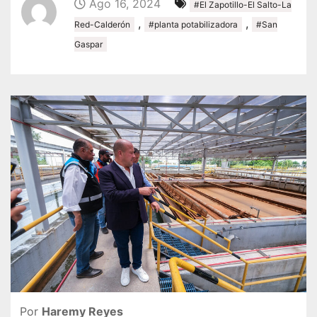
Ago 16, 2024
#El Zapotillo-El Salto-La
,
,
Red-Calderón
#planta potabilizadora
#San
Gaspar
Por
Haremy Reyes