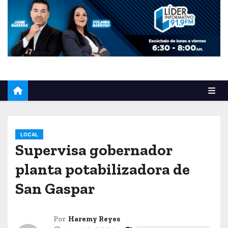
o
LOCAL
Supervisa gobernador
planta potabilizadora de
San Gaspar
Por
Haremy Reyes