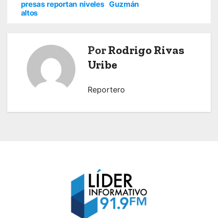
presas reportan niveles
Guzmán
v
altos
e
Por
Rodrigo Rivas
g
Uribe
a
c
Reportero
i
ó
n
d
e
e