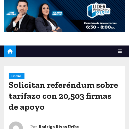
o
LOCAL
Solicitan referéndum sobre
tarifazo con 20,503 firmas
de apoyo
Por
Rodrigo Rivas Uribe