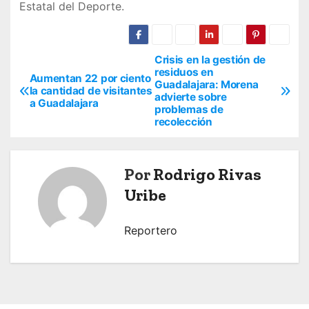
Estatal del Deporte.
Crisis en la gestión de
N
residuos en
Aumentan 22 por ciento
Guadalajara: Morena
a
la cantidad de visitantes
advierte sobre
a Guadalajara
problemas de
v
recolección
e
Por
Rodrigo Rivas
g
Uribe
a
c
Reportero
i
ó