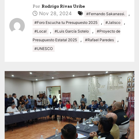
Por
Rodrigo Rivas Uribe
Nov 28, 2024
,
#Fernando Sakanassi.
,
,
#Foro Escucha tu Presupuesto 2025
#Jalisco
,
,
#Local
#Luis García Sotelo
#Proyecto de
,
,
Presupuesto Estatal 2025
#Rafael Paredes
#UNESCO