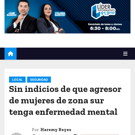
o
LOCAL
SEGURIDAD
Sin indicios de que agresor
de mujeres de zona sur
tenga enfermedad mental
Por
Haremy Reyes