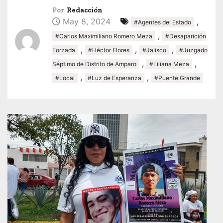
Por
Redacción
May 8, 2024
,
#Agentes del Estado
,
#Carlos Maximiliano Romero Meza
#Desaparición
,
,
,
Forzada
#Héctor Flores
#Jalisco
#Juzgado
,
,
Séptimo de Distrito de Amparo
#Liliana Meza
,
,
#Local
#Luz de Esperanza
#Puente Grande