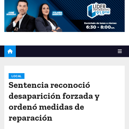
o
LOCAL
Sentencia reconoció
desaparición forzada y
ordenó medidas de
reparación