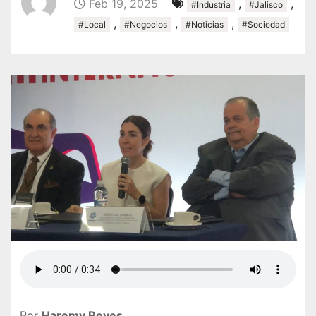
Feb 19, 2025
,
,
#Industria
#Jalisco
,
,
,
#Local
#Negocios
#Noticias
#Sociedad
Por
Haremy Reyes