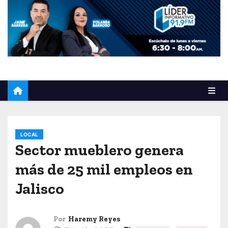
o
LOCAL
Sector mueblero genera
más de 25 mil empleos en
Jalisco
Por
Haremy Reyes