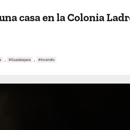
 una casa en la Colonia Lad
,
,
a
#Guadalajara
#Incendio