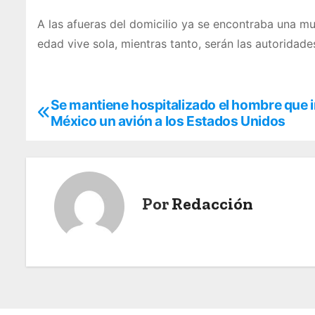
A las afueras del domicilio ya se encontraba una mu
edad vive sola, mientras tanto, serán las autoridad
Se mantiene hospitalizado el hombre que 
N
México un avión a los Estados Unidos
a
v
e
Por
Redacción
g
a
c
i