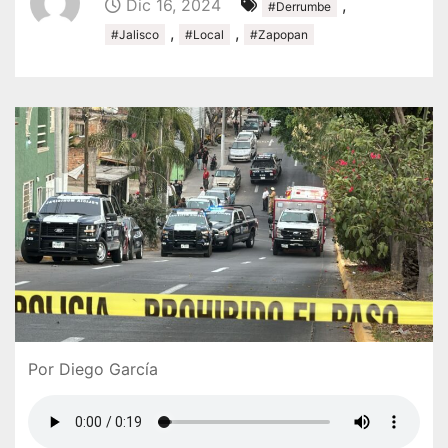
Dic 16, 2024
,
#Derrumbe
,
,
#Jalisco
#Local
#Zapopan
Por Diego García