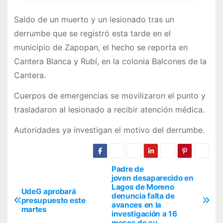
Saldo de un muerto y un lesionado tras un
derrumbe que se registró esta tarde en el
municipio de Zapopan, el hecho se reporta en
Cantera Blanca y Rubí, en la colonia Balcones de la
Cantera.
Cuerpos de emergencias se movilizaron el punto y
trasladaron al lesionado a recibir atención médica.
Autoridades ya investigan el motivo del derrumbe.
Padre de
N
joven desaparecido en
Lagos de Moreno
a
UdeG aprobará
denuncia falta de
presupuesto este
avances en la
v
martes
investigación a 16
meses de su