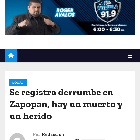
o
LOCAL
Se registra derrumbe en
Zapopan, hay un muerto y
un herido
Por
Redacción