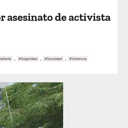
r asesinato de activista
,
,
,
allarta
#Seguridad
#Sociedad
#Violencia