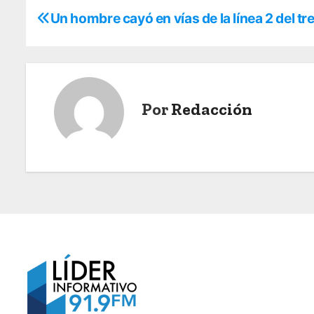
N
Un hombre cayó en vías de la línea 2 del tr
a
v
e
Por
Redacción
g
a
c
i
ó
n
d