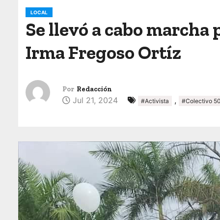
o
LOCAL
Se llevó a cabo marcha p
Irma Fregoso Ortíz
Por
Redacción
Jul 21, 2024
,
#Activista
#Colectivo 5