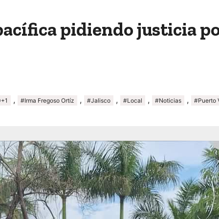
acífica pidiendo justicia po
,
,
,
,
,
0+1
#Irma Fregoso Ortíz
#Jalisco
#Local
#Noticias
#Puerto V