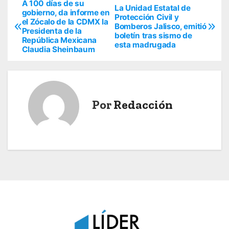
A 100 días de su
N
La Unidad Estatal de
gobierno, da informe en
Protección Civil y
el Zócalo de la CDMX la
a
Bomberos Jalisco, emitió
Presidenta de la
boletín tras sismo de
República Mexicana
v
esta madrugada
Claudia Sheinbaum
e
g
Por
Redacción
a
c
i
ó
n
d