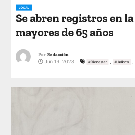
o
LOCAL
Se abren registros en la
mayores de 65 años
Por
Redacción
Jun 19, 2023
,
,
#Bienestar
#Jalisco