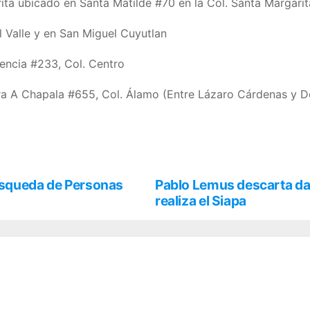
ta ubicado en Santa Matilde #70 en la Col. Santa Margarit
l Valle y en San Miguel Cuyutlan
dencia #233, Col. Centro
a A Chapala #655, Col. Álamo (Entre Lázaro Cárdenas y Del
úsqueda de Personas
Pablo Lemus descarta dañ
realiza el Siapa