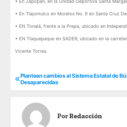
• En Zapopan, en la Unidad Deportiva Santa Margari
• En Tlajomulco en Morelos No. 9 en Santa Cruz De
• EN Tonalá, frente a la Prepa, ubicado en Indepen
• EN Tlaquepaque en SADER, ubicado en la carreter
Vicente Torres.
Plantean cambios al Sistema Estatal de B
N
Desaparecidas
a
v
e
Por
Redacción
g