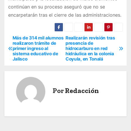
continúan en su proceso aseguró que no se
encarpetarán tras el cierre de las administraciones.
Más de 314 mil alumnos
Realizarán revisión tras
N
realizaron trámite de
presencia de
primer ingreso al
hidrocarburo en red
a
sistema educativo de
hidráulica en la colonia
Jalisco
Coyula, en Tonalá
v
e
g
Por
Redacción
a
c
i