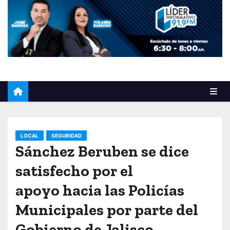
o
LOCAL
SEGURIDAD
Sánchez Beruben se dice
satisfecho por el
apoyo hacia las Policías
Municipales por parte del
Gobierno de Jalisco