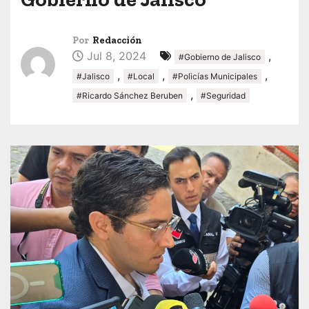
Por
Redacción
Jul 8, 2024
,
#Gobierno de Jalisco
,
,
,
#Jalisco
#Local
#Policías Municipales
,
#Ricardo Sánchez Beruben
#Seguridad