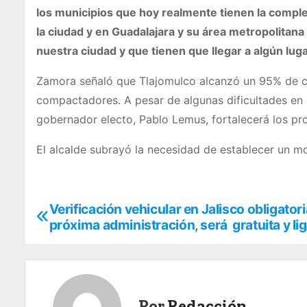
los municipios que hoy realmente tienen la comple
la ciudad y en Guadalajara y su área metropolita
nuestra ciudad y que tienen que llegar a algún luga
Zamora señaló que Tlajomulco alcanzó un 95% de cob
compactadores. A pesar de algunas dificultades en c
gobernador electo, Pablo Lemus, fortalecerá los pr
El alcalde subrayó la necesidad de establecer un m
Verificación vehicular en Jalisco obligatori
N
próxima administración, será gratuita y li
a
v
e
Por
Redacción