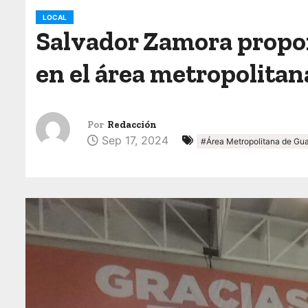
o
LOCAL
Salvador Zamora propon
en el área metropolitan
Por
Redacción
Sep 17, 2024
#Área Metropolitana de Gua