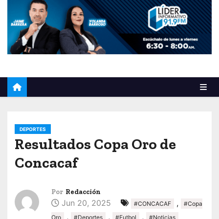
o
DEPORTES
Resultados Copa Oro de
Concacaf
Por
Redacción
Jun 20, 2025
,
#CONCACAF
#Copa
,
,
,
Oro
#Deportes
#Futbol
#Noticias