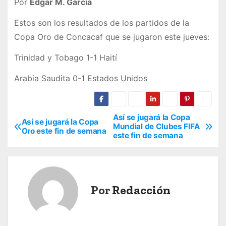
Por
Edgar M. García
Estos son los resultados de los partidos de la
Copa Oro de Concacaf que se jugaron este jueves:
Trinidad y Tobago 1-1 Haití
Arabia Saudita 0-1 Estados Unidos
Así se jugará la Copa
N
Así se jugará la Copa
Mundial de Clubes FIFA
Oro este fin de semana
este fin de semana
a
v
e
Por
Redacción
g
a