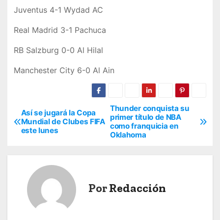
Juventus 4-1 Wydad AC
Real Madrid 3-1 Pachuca
RB Salzburg 0-0 Al Hilal
Manchester City 6-0 Al Ain
Thunder conquista su
N
Así se jugará la Copa
primer título de NBA
Mundial de Clubes FIFA
como franquicia en
a
este lunes
Oklahoma
v
e
Por
Redacción
g
a