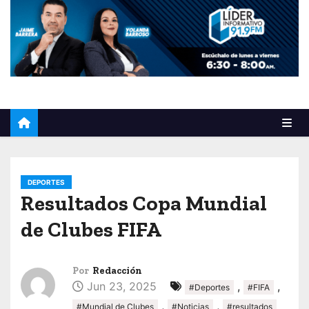
o
DEPORTES
Resultados Copa Mundial
de Clubes FIFA
Por
Redacción
Jun 23, 2025
,
,
#Deportes
#FIFA
,
,
#Mundial de Clubes
#Noticias
#resultados