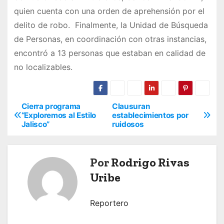
quien cuenta con una orden de aprehensión por el
delito de robo. Finalmente, la Unidad de Búsqueda
de Personas, en coordinación con otras instancias,
encontró a 13 personas que estaban en calidad de
no localizables.
Cierra programa
Clausuran
N
“Exploremos al Estilo
establecimientos por
Jalisco”
ruidosos
a
v
Por
Rodrigo Rivas
e
Uribe
g
Reportero
a