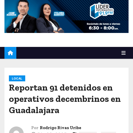
o
LOCAL
Reportan 91 detenidos en
operativos decembrinos en
Guadalajara
Por
Rodrigo Rivas Uribe