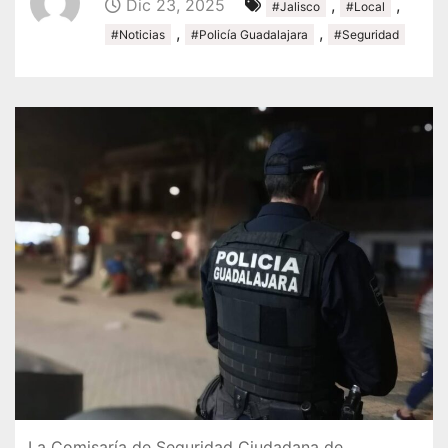
Dic 23, 2025
,
,
#Jalisco
#Local
,
,
#Noticias
#Policía Guadalajara
#Seguridad
La Comisaría de Seguridad Ciudadana de