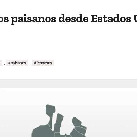
os paisanos desde Estados 
,
,
o
#paisanos
#Remesas