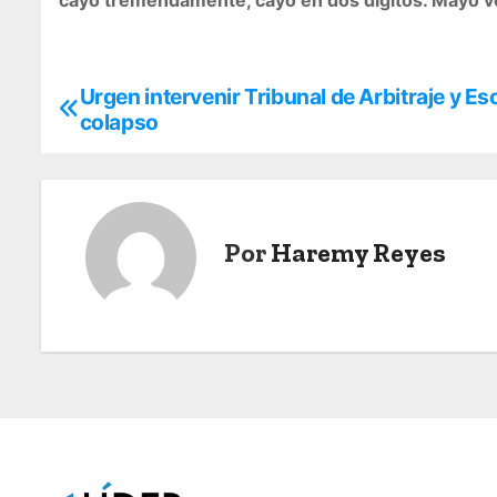
Urgen intervenir Tribunal de Arbitraje y Es
N
colapso
a
v
e
Por
Haremy Reyes
g
a
c
i
ó