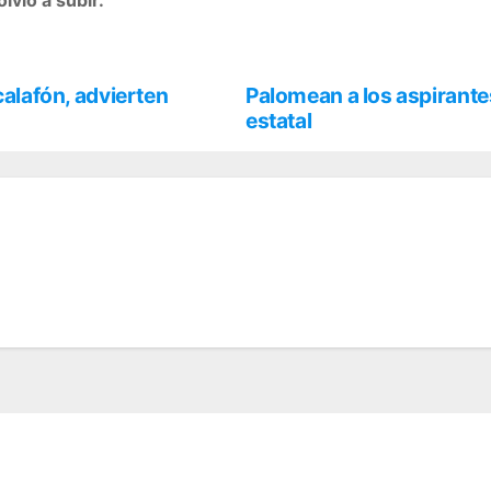
calafón, advierten
Palomean a los aspirantes
estatal