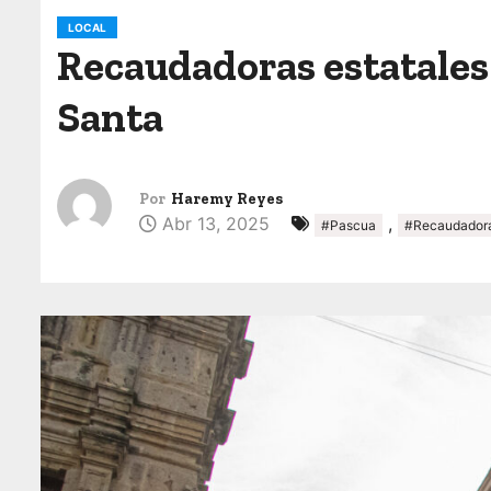
o
LOCAL
Recaudadoras estatales 
Santa
Por
Haremy Reyes
Abr 13, 2025
,
#Pascua
#Recaudadora