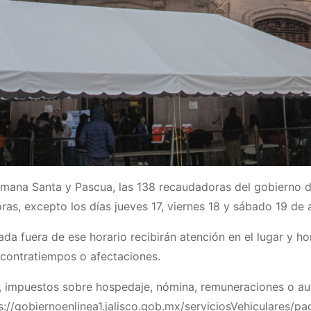
ana Santa y Pascua, las 138 recaudadoras del gobierno de J
oras, excepto los días jueves 17, viernes 18 y sábado 19 de
da fuera de ese horario recibirán atención en el lugar y h
 contratiempos o afectaciones.
es, impuestos sobre hospedaje, nómina, remuneraciones o a
s://gobiernoenlinea1.jalisco.gob.mx/serviciosVehiculares/pa