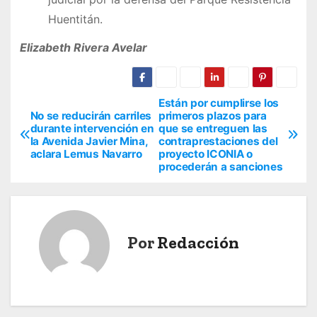
Huentitán.
Elizabeth Rivera Avelar
Están por cumplirse los
N
No se reducirán carriles
primeros plazos para
durante intervención en
que se entreguen las
a
la Avenida Javier Mina,
contraprestaciones del
aclara Lemus Navarro
proyecto ICONIA o
v
procederán a sanciones
e
g
Por
Redacción
a
c
i