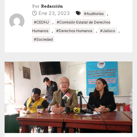
Por
Redacción
Ene 23, 2023
,
#Auditorías
,
#CEDHJ
#Comisión Estatal de Derechos
,
,
,
Humanos
#Derechos Humanos
#Jalisco
#Sociedad