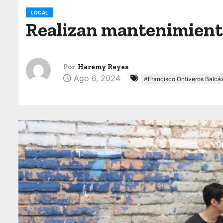
o
LOCAL
Realizan mantenimiento 
Por
Haremy Reyes
Ago 6, 2024
#Francisco Ontiveros Balcá