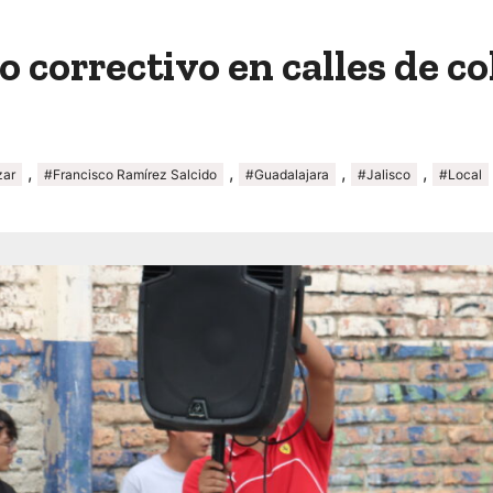
correctivo en calles de co
,
,
,
,
zar
#Francisco Ramírez Salcido
#Guadalajara
#Jalisco
#Local