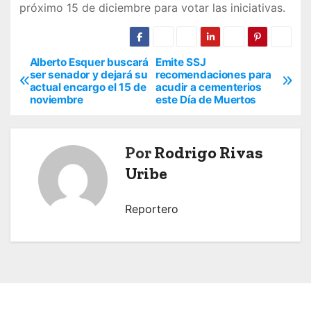
próximo 15 de diciembre para votar las iniciativas.
Alberto Esquer buscará
Emite SSJ
N
ser senador y dejará su
recomendaciones para
actual encargo el 15 de
acudir a cementerios
a
noviembre
este Día de Muertos
v
e
Por
Rodrigo Rivas
Uribe
g
a
Reportero
c
i
ó