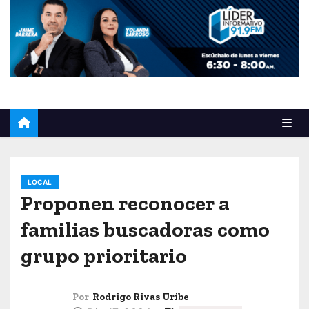
o
LOCAL
Proponen reconocer a
familias buscadoras como
grupo prioritario
Por
Rodrigo Rivas Uribe