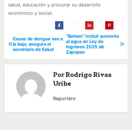
salud, educación y procurar su desarrollo
económico y social.
“Batean” incluir aumento
N
Casos de dengue van a
al agua en Ley de
la baja, asegura el
Ingresos 2025 de
a
secretario de Salud
Zapopan
v
e
Por
Rodrigo Rivas
Uribe
g
a
Reportero
c
i