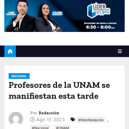
o
NACIONAL
Profesores de la UNAM se
manifiestan esta tarde
Por
Redacción
Ago 17, 2023
,
#Manifestación
,
#Nacional
#UNAM