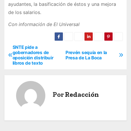
ayudantes, la basificación de éstos y una mejora
de los salarios.
Con información de El Universal
SNTE pide a
N
gobernadores de
Prevén sequía en la
oposición distribuir
Presa de La Boca
a
libros de texto
v
e
Por
Redacción
g
a
c