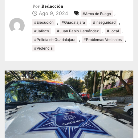
Por
Redacción
Ago 9, 2024
,
#Arma de Fuego
,
,
,
#Ejecución
#Guadalajara
#Inseguridad
,
,
,
#Jalisco
#Juan Pablo Hernández
#Local
,
,
#Policía de Guadalajara
#Problemas Vecinales
#Violencia