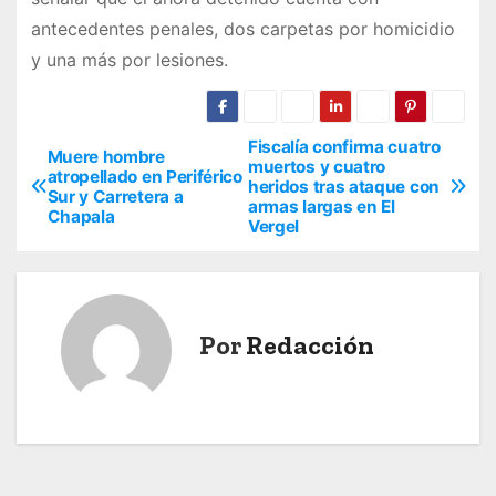
antecedentes penales, dos carpetas por homicidio
y una más por lesiones.
Fiscalía confirma cuatro
N
Muere hombre
muertos y cuatro
atropellado en Periférico
heridos tras ataque con
a
Sur y Carretera a
armas largas en El
Chapala
Vergel
v
e
g
Por
Redacción
a
c
i