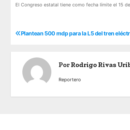
El Congreso estatal tiene como fecha límite el 15 d
N
Plantean 500 mdp para la L5 del tren eléct
a
v
Por
Rodrigo Rivas Uri
e
g
Reportero
a
c
i
ó