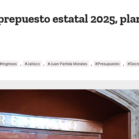
repuesto estatal 2025, pla
,
,
,
,
#ingresos
#Jalisco
#Juan Partida Morales
#Presupuesto
#Secre