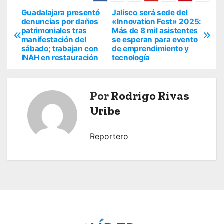
Guadalajara presentó
Jalisco será sede del
N
denuncias por daños
«Innovation Fest» 2025:
patrimoniales tras
Más de 8 mil asistentes
a
manifestación del
se esperan para evento
sábado; trabajan con
de emprendimiento y
v
INAH en restauración
tecnología
e
Por
Rodrigo Rivas
g
Uribe
a
c
Reportero
i
ó
n
d