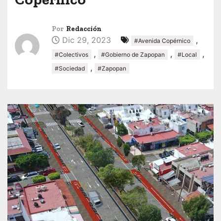
Por
Redacción
Dic 29, 2023
,
#Avenida Copérnico
,
,
,
#Colectivos
#Gobierno de Zapopan
#Local
,
#Sociedad
#Zapopan