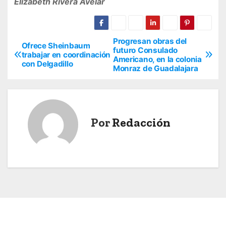
Elizabeth Rivera Avelar
Progresan obras del
N
Ofrece Sheinbaum
futuro Consulado
trabajar en coordinación
Americano, en la colonia
a
con Delgadillo
Monraz de Guadalajara
v
e
Por
Redacción
g
a
c
i
ó