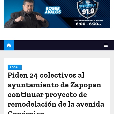
o
LOCAL
Piden 24 colectivos al
ayuntamiento de Zapopan
continuar proyecto de
remodelación de la avenida
Copérnico