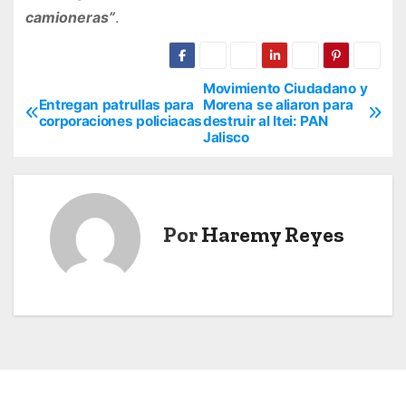
camioneras”
.
Movimiento Ciudadano y
N
Entregan patrullas para
Morena se aliaron para
corporaciones policiacas
destruir al Itei: PAN
a
Jalisco
v
e
Por
Haremy Reyes
g
a
c
i
ó