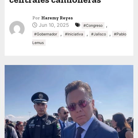
Por
Haremy Reyes
Jun 10, 2025
,
#Congreso
,
,
,
#Gobernador
#Iniciativa
#Jalisco
#Pablo
Lemus