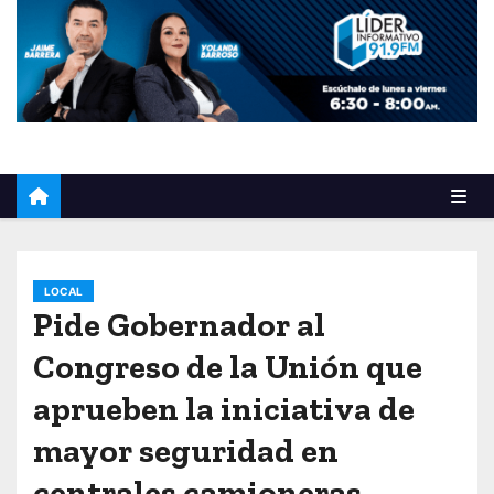
o
LOCAL
Pide Gobernador al
Congreso de la Unión que
aprueben la iniciativa de
mayor seguridad en
centrales camioneras