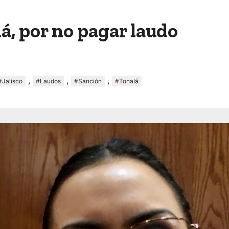
lá, por no pagar laudo
,
,
,
#Jalisco
#Laudos
#Sanción
#Tonalá