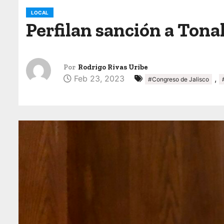
o
LOCAL
Perfilan sanción a Tona
Por
Rodrigo Rivas Uribe
Feb 23, 2023
,
#Congreso de Jalisco